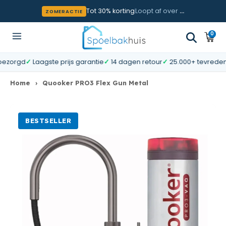
Meteen naar de content
Tot 30% korting
Loopt af over
…
ZOMERACTIE
0
0
Wink
artik
gd
✓
Laagste prijs garantie
✓
14 dagen retour
✓
25.000+ tevreden klan
Home
›
Quooker PRO3 Flex Gun Metal
BESTSELLER