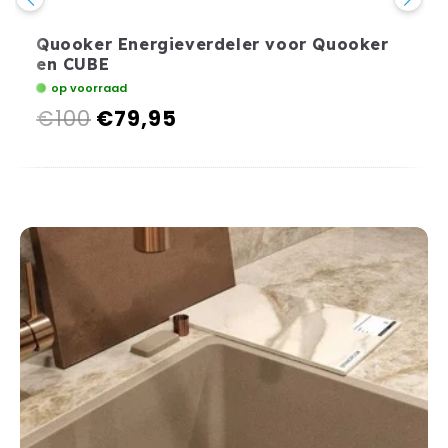
Quooker Energieverdeler voor Quooker
en CUBE
op voorraad
€100
€79,95
Normale
Aanbiedingsprijs
prijs