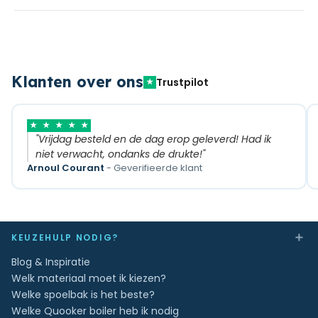
Klanten over ons
Trustpilot
★
★
★
★
★
★
"Vrijdag besteld en de dag erop geleverd! Had ik
niet verwacht, ondanks de drukte!"
Arnoul Courant
- Geverifieerde klant
＋
KEUZEHULP NODIG?
Blog & Inspiratie
Welk materiaal moet ik kiezen?
Welke spoelbak is het beste?
Welke Quooker boiler heb ik nodig