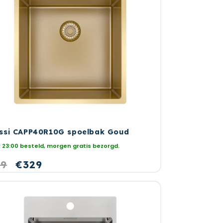
ssi CAPP40R10G spoelbak Goud
 23:00 besteld, morgen gratis bezorgd.
rmale
29
Aanbiedingsprijs
€329
s