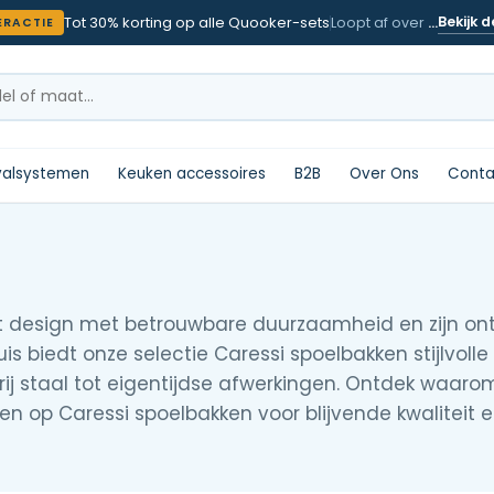
Tot 30% korting op alle Quooker-sets
Bekijk d
Loopt af over
…
RACTIE
valsystemen
Keuken accessoires
B2B
Over Ons
Conta
t design met betrouwbare duurzaamheid en zijn on
uis biedt onze selectie Caressi spoelbakken stijlvolle
vrij staal tot eigentijdse afwerkingen. Ontdek waaro
n op Caressi spoelbakken voor blijvende kwaliteit en