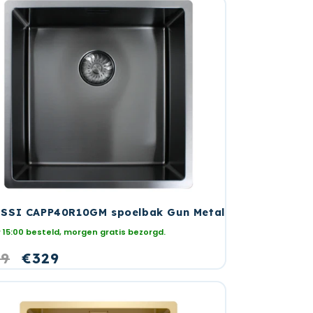
SSI CAPP40R10GM spoelbak Gun Metal
 15:00 besteld, morgen gratis bezorgd.
rmale
29
Aanbiedingsprijs
€329
s