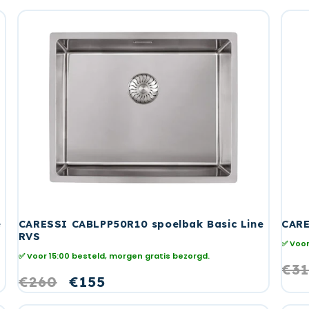
Γ
e
CARESSI CABLPP50R10 spoelbak Basic Line
CARE
RVS
✅ Voor
✅ Voor 15:00 besteld, morgen gratis bezorgd.
No
€31
Normale
€260
Aanbiedingsprijs
€155
prij
prijs