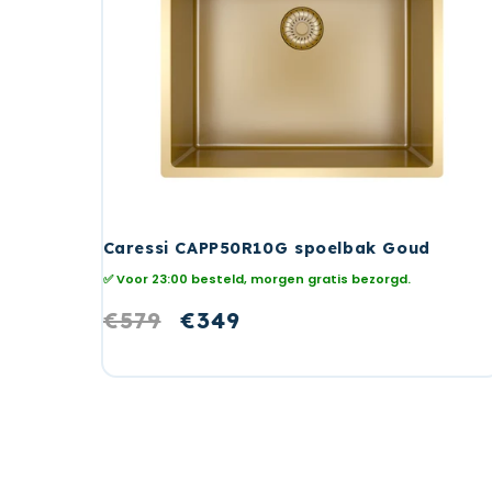
Caressi CAPP50R10G spoelbak Goud
✅ Voor 23:00 besteld, morgen gratis bezorgd.
Normale
€579
Aanbiedingsprijs
€349
prijs