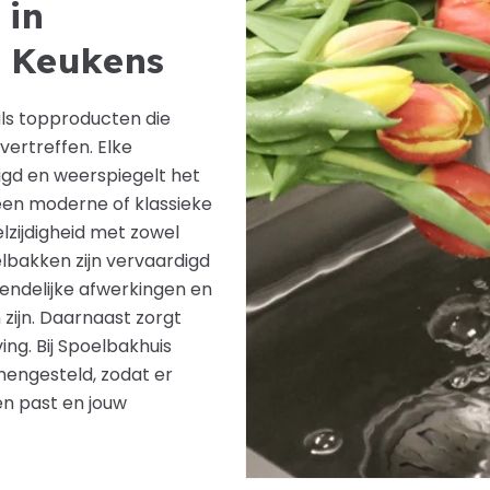
 in
e Keukens
ls topproducten die
ertreffen. Elke
igd en weerspiegelt het
een moderne of klassieke
lzijdigheid met zowel
elbakken zijn vervaardigd
iendelijke afwerkingen en
zijn. Daarnaast zorgt
ng. Bij Spoelbakhuis
mengesteld, zodat er
sen past en jouw