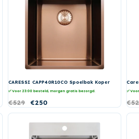
CARESSI CAPP40R10CO Spoelbak Koper
Care
✅ Voor 23:00 besteld, morgen gratis bezorgd.
✅ Voor
Normale
€529
Aanbiedingsprijs
€250
No
€5
prijs
prij