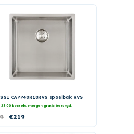
SSI CAPP40R10RVS spoelbak RVS
 23:00 besteld, morgen gratis bezorgd.
rmale
9
Aanbiedingsprijs
€219
s