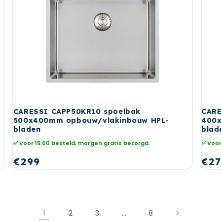
CARESSI CAPP50KR10 spoelbak
CARE
500x400mm opbouw/vlakinbouw HPL-
400x
bladen
blad
✅ Voor 15:00 besteld, morgen gratis bezorgd.
✅ Voor
Normale
€299
No
€27
prijs
prij
1
…
2
3
8