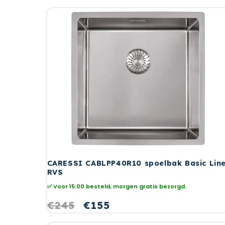
CARESSI CABLPP40R10 spoelbak Basic Lin
RVS
✅ Voor 15:00 besteld, morgen gratis bezorgd.
Normale
€245
Aanbiedingsprijs
€155
prijs