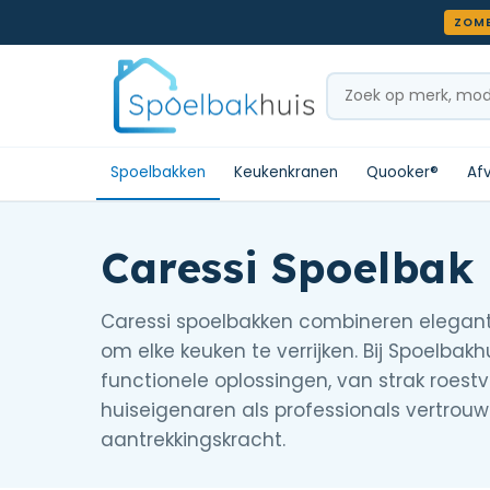
Meteen naar de content
ZOME
Zoeken
Spoelbakken
Keukenkranen
Quooker®
Af
Caressi Spoelbak
Caressi spoelbakken combineren elegan
om elke keuken te verrijken. Bij Spoelbakh
functionele oplossingen, van strak roest
huiseigenaren als professionals vertrouwe
aantrekkingskracht.