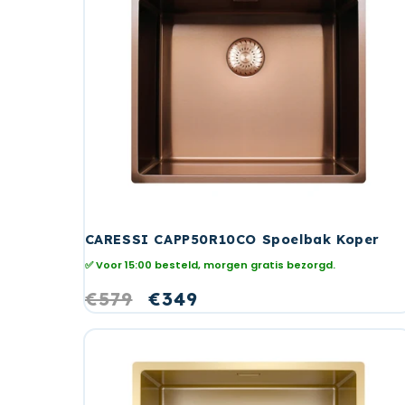
CARESSI CAPP50R10CO Spoelbak Koper
✅ Voor 15:00 besteld, morgen gratis bezorgd.
Normale
€579
Aanbiedingsprijs
€349
prijs