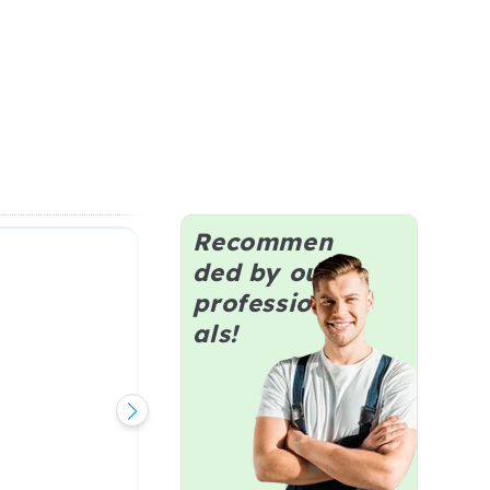
Recommen
ded by our
profession
als!