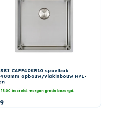
SSI CAPP40KR10 spoelbak
400mm opbouw/vlakinbouw HPL-
en
 15:00 besteld, morgen gratis bezorgd.
rmale
9
s