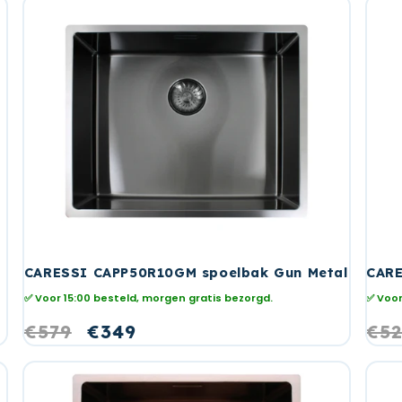
CARESSI CAPP50R10GM spoelbak Gun Metal
CARE
✅ Voor 15:00 besteld, morgen gratis bezorgd.
✅ Voor
Normale
€579
Aanbiedingsprijs
€349
No
€5
prijs
prij