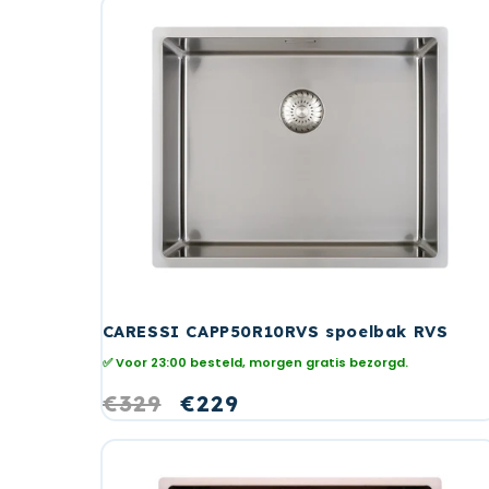
CARESSI CAPP50R10RVS spoelbak RVS
✅ Voor 23:00 besteld, morgen gratis bezorgd.
Normale
€329
Aanbiedingsprijs
€229
prijs