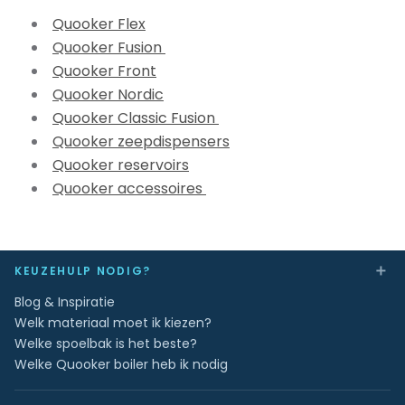
Quooker Flex
Quooker Fusion
Quooker Front
Quooker Nordic
Quooker Classic Fusion
Quooker zeepdispensers
Quooker reservoirs
Quooker accessoires
＋
KEUZEHULP NODIG?
Blog & Inspiratie
Welk materiaal moet ik kiezen?
Welke spoelbak is het beste?
Welke Quooker boiler heb ik nodig