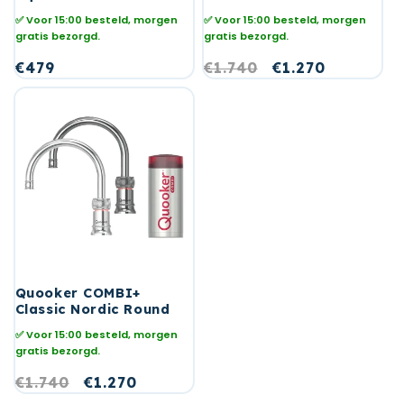
✅ Voor 15:00 besteld, morgen
✅ Voor 15:00 besteld, morgen
gratis bezorgd.
gratis bezorgd.
Normale
€479
Normale
€1.740
Aanbiedingspri
€1.270
prijs
prijs
Quooker COMBI+
Classic Nordic Round
✅ Voor 15:00 besteld, morgen
gratis bezorgd.
Normale
€1.740
Aanbiedingsprijs
€1.270
prijs