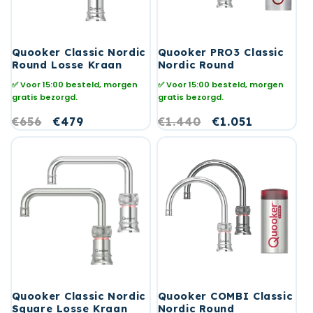
Quooker Classic Nordic
Quooker PRO3 Classic
Round Losse Kraan
Nordic Round
✅ Voor 15:00 besteld, morgen
✅ Voor 15:00 besteld, morgen
gratis bezorgd.
gratis bezorgd.
Normale
€656
Aanbiedingsprijs
€479
Normale
€1.440
Aanbiedingspri
€1.051
prijs
prijs
Quooker Classic Nordic
Quooker COMBI Classic
Square Losse Kraan
Nordic Round