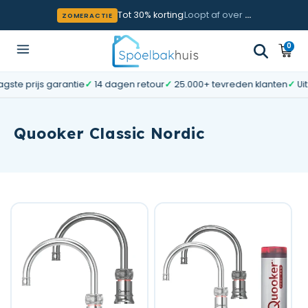
Meteen naar de content
Tot 30% korting
Loopt af over
…
ZOMERACTIE
0
0
Wink
artik
te prijs garantie
✓
14 dagen retour
✓
25.000+ tevreden klanten
✓
Uit 
Quooker Classic Nordic