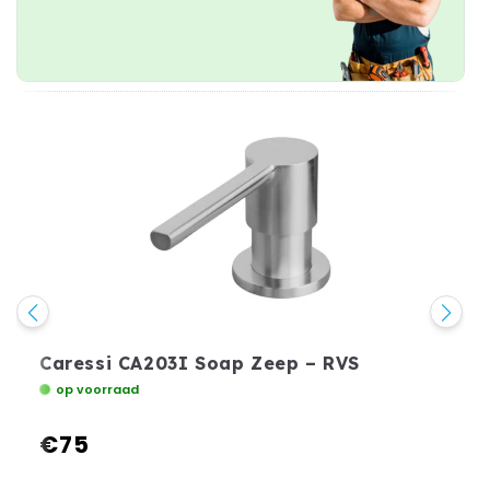
Caressi CA203I Soap Zeep – RVS
op voorraad
€75
Normale
prijs