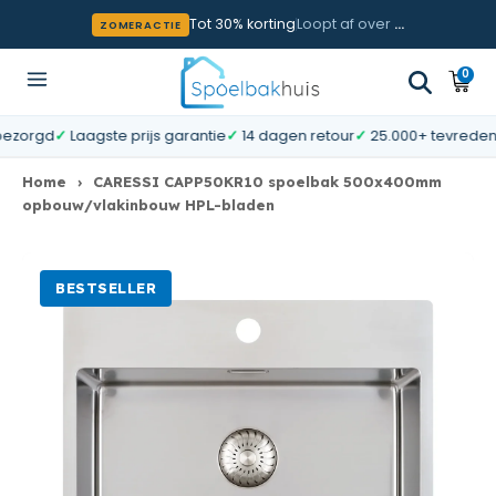
Meteen naar de content
Tot 30% korting
Loopt af over
…
ZOMERACTIE
0
0
Wink
artik
orgd
✓
Laagste prijs garantie
✓
14 dagen retour
✓
25.000+ tevreden kla
Home
›
CARESSI CAPP50KR10 spoelbak 500x400mm
opbouw/vlakinbouw HPL-bladen
BESTSELLER