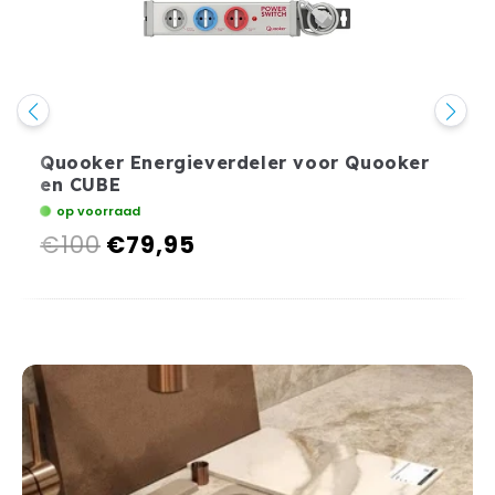
Quooker Energieverdeler voor Quooker
en CUBE
op voorraad
€100
€79,95
Normale
Aanbiedingsprijs
prijs