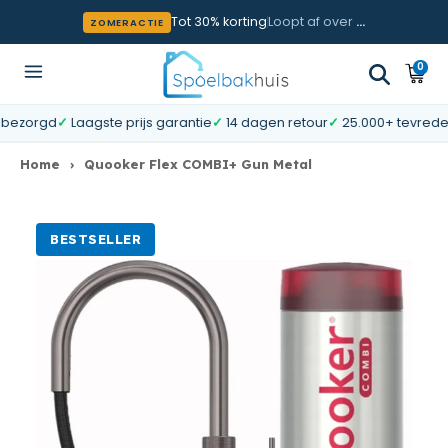
Meteen naar de content
Tot 30% korting
Loopt af over
…
ZOMERACTIE
0
0
Wink
artik
orgd
✓
Laagste prijs garantie
✓
14 dagen retour
✓
25.000+ tevreden kla
Home
›
Quooker Flex COMBI+ Gun Metal
BESTSELLER