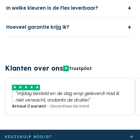
+
In welke kleuren is de Flex leverbaar?
+
Hoeveel garantie krijg ik?
Klanten over ons
Trustpilot
★
★
★
★
★
★
"Vrijdag besteld en de dag erop geleverd! Had ik
niet verwacht, ondanks de drukte!"
Arnoul Courant
- Geverifieerde klant
＋
KEUZEHULP NODIG?