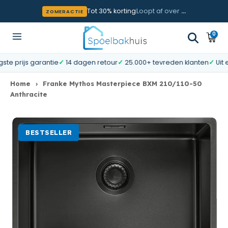
Meteen naar de content
Tot 30% korting
Loopt af over
…
ZOMERACTIE
0
0
Wink
artik
prijs garantie
✓
14 dagen retour
✓
25.000+ tevreden klanten
✓
Uit eig
Home
›
Franke Mythos Masterpiece BXM 210/110-50
Anthracite
BESTSELLER