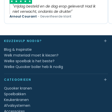
★
★
★
★
★
"Vrijdag besteld en de dag erop geleverd! Had ik
niet verwacht, ondanks de drukte!"
Arnoul Courant
- Geverifieerde klant
＋
KEUZEHULP NODIG?
Blog & Inspiratie
Welk materiaal moet ik kiezen?
Welke spoelbak is het beste?
Welke Quooker boiler heb ik nodig
＋
CATEGORIEEN
Quooker kranen
Spoelbakken
Keukenkranen
Afvalsystemen
Accessoires