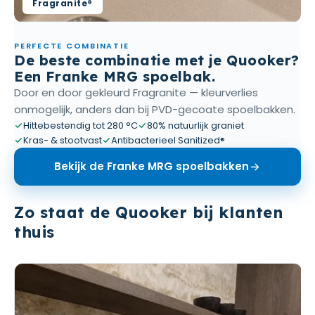
Fragranite®
PERFECTE COMBINATIE
De beste combinatie met je Quooker?
Een Franke MRG spoelbak.
Door en door gekleurd Fragranite — kleurverlies
onmogelijk, anders dan bij PVD-gecoate spoelbakken.
Hittebestendig tot 280 °C
80% natuurlijk graniet
Kras- & stootvast
Antibacterieel Sanitized®
Bekijk de Franke MRG spoelbakken
Zo staat de Quooker bij klanten
thuis