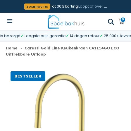
Meteen naar de content
Tot 30% korting
Loopt af over
…
ZOMERACTIE
0
0
Wink
artik
bezorgd
✓
Laagste prijs garantie
✓
14 dagen retour
✓
25.000+ tevreden
Home
›
Caressi Gold Line Keukenkraan CA1114GU ECO
Uittrekbare Uitloop
BESTSELLER