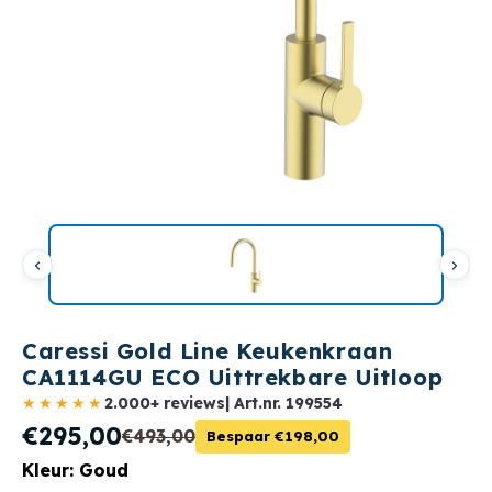
Caressi Gold Line Keukenkraan
CA1114GU ECO Uittrekbare Uitloop
★★★★★
2.000+ reviews
| Art.nr.
199554
€295,00
€493,00
Bespaar €198,00
Kleur: Goud