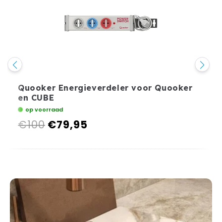
Quooker Energieverdeler voor Quooker
en CUBE
op voorraad
€100
€79,95
Normale
Aanbiedingsprijs
prijs