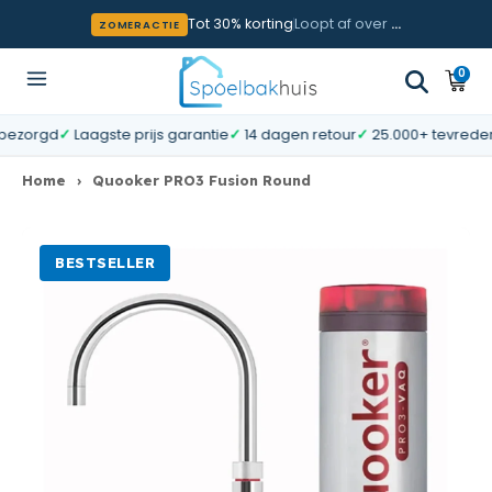
Meteen naar de content
Tot 30% korting
Loopt af over
…
ZOMERACTIE
0
0
Wink
artik
rgd
✓
Laagste prijs garantie
✓
14 dagen retour
✓
25.000+ tevreden klan
Home
›
Quooker PRO3 Fusion Round
BESTSELLER