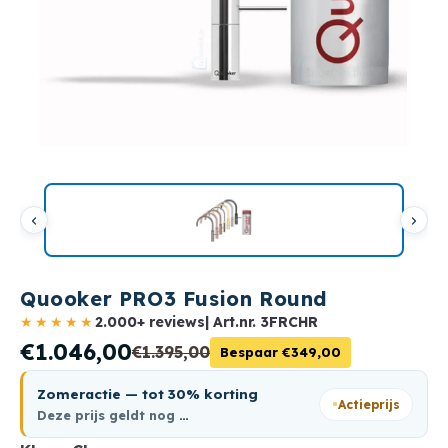
Quooker PRO3 Fusion Round
★★★★★
2.000+ reviews
| Art.nr.
3FRCHR
€1.046,00
€1.395,00
Bespaar €349,00
Zomeractie — tot 30% korting
Actieprijs
Deze prijs geldt nog
…