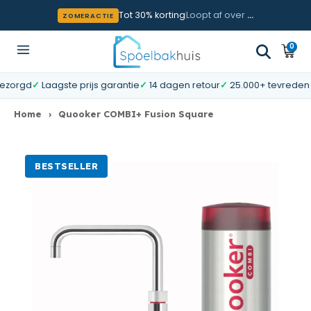
Meteen naar de content
Tot 30% korting
Loopt af over
…
ZOMERACTIE
0
0
Wink
artik
gd
✓
Laagste prijs garantie
✓
14 dagen retour
✓
25.000+ tevreden klant
Home
›
Quooker COMBI+ Fusion Square
BESTSELLER