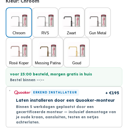
Kleur:
Chroom
Chroom
RVS
Zwart
Gun Metal
Rosé Koper
Messing Patina
Goud
voor 23:00 besteld, morgen gratis in huis
Bestel binnen
--:--
+ €195
ERKEND INSTALLATEUR
Laten installeren door een Quooker-monteur
Binnen 5 werkdagen geplaatst door een
gecertificeerde monteur — inclusief demontage van
je oude kraan, aansluiten, testen en netjes
achterlaten.