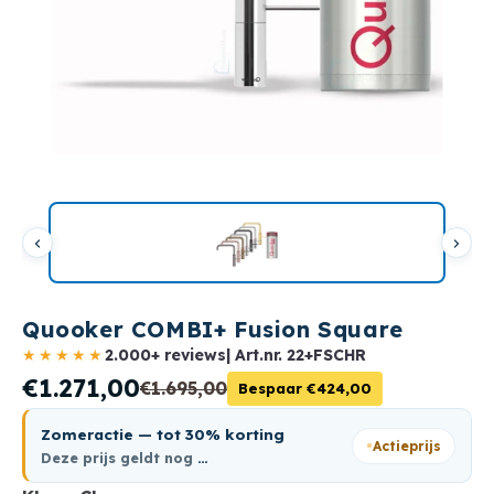
Quooker COMBI+ Fusion Square
★★★★★
2.000+ reviews
| Art.nr.
22+FSCHR
€1.271,00
€1.695,00
Bespaar €424,00
Zomeractie — tot 30% korting
Actieprijs
Deze prijs geldt nog
…