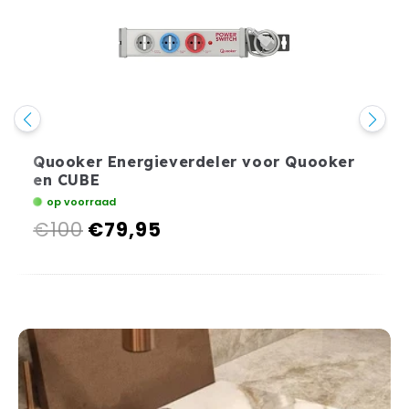
Quooker Energieverdeler voor Quooker
en CUBE
op voorraad
€100
€79,95
Normale
Aanbiedingsprijs
prijs