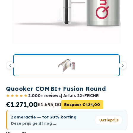
Quooker COMBI+ Fusion Round
★★★★★
2.000+ reviews
| Art.nr.
22+FRCHR
€1.271,00
€1.695,00
Bespaar €424,00
Zomeractie — tot 30% korting
Actieprijs
Deze prijs geldt nog
…