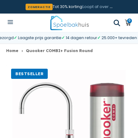
Meteen naar de content
Tot 30% korting
Loopt af over
…
ZOMERACTIE
0
0
Wink
artik
gd
✓
Laagste prijs garantie
✓
14 dagen retour
✓
25.000+ tevreden klant
Home
›
Quooker COMBI+ Fusion Round
BESTSELLER