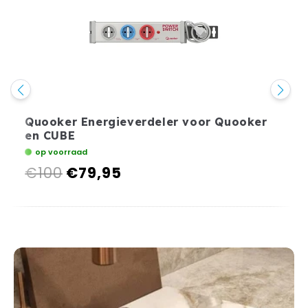
Quooker Energieverdeler voor Quooker
en CUBE
op voorraad
€100
€79,95
Normale
Aanbiedingsprijs
prijs