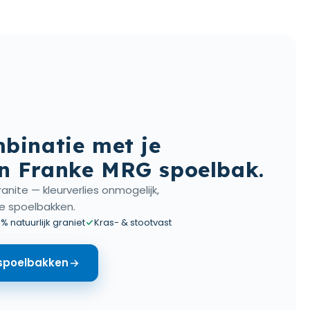
binatie met je
n Franke MRG spoelbak.
anite — kleurverlies onmogelijk,
e spoelbakken.
% natuurlijk graniet
Kras- & stootvast
 spoelbakken