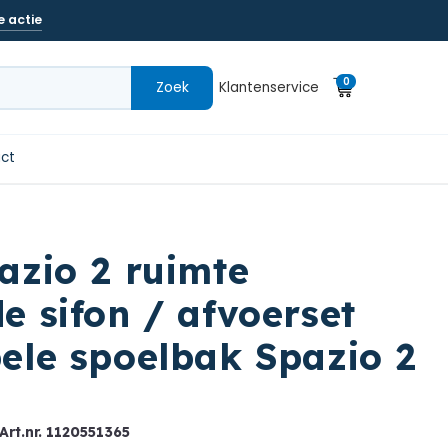
e actie
0
Zoek
Klantenservice
0
Winkelwagen
artikelen
ct
azio 2 ruimte
e sifon / afvoerset
ele spoelbak Spazio 2
 Art.nr.
1120551365