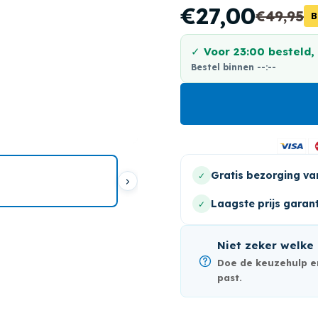
Γ
€27,00
€49,95
B
✓ Voor 23:00 besteld,
Bestel binnen
--:--
Gratis bezorging va
✓
Laagste prijs garant
✓
Niet zeker welke 
Doe de keuzehulp en
past.