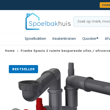
Meteen naar de content
ZOME
Zoeken
Spoelbakken
Keukenkranen
Quooker®
Af
Home
›
Franke Spazio 2 ruimte besparende sifon / afvoers
BESTSELLER