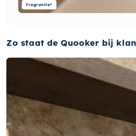
Fragranite®
Zo staat de Quooker bij klan