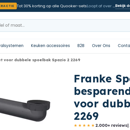
Tot 30% korting op alle Quooker-sets
Bekijk d
Loopt af over
…
RACTIE
valsystemen
Keuken accessoires
B2B
Over Ons
Conta
et voor dubbele spoelbak Spazio 2 2269
Franke Sp
besparend
voor dubb
2269
★★★★★
2.000+ reviews
|