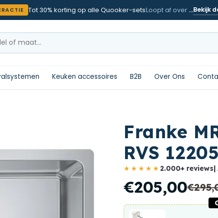
Tot 30% korting op alle Quooker-sets
Bekijk d
Loopt af over
…
RACTIE
valsystemen
Keuken accessoires
B2B
Over Ons
Conta
Franke MR
RVS 1220
★★★★★
2.000+ reviews
|
€205,00
€295,