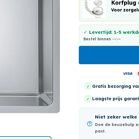
Γ
Korfplug 
Voor zorgelo
✓ Levertijd: 1-5 werk
Bestel binnen
--:--
Gratis bezorging va
✓
Laagste prijs garant
✓
Niet zeker welke 
Doe de keuzehulp en
past.