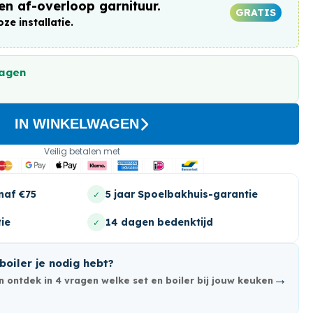
en af-overloop garnituur.
GRATIS
ze installatie.
dagen
IN WINKELWAGEN
Veilig betalen met
naf €75
5 jaar Spoelbakhuis-garantie
✓
ie
14 dagen bedenktijd
✓
boiler je nodig hebt?
→
 ontdek in 4 vragen welke set en boiler bij jouw keuken