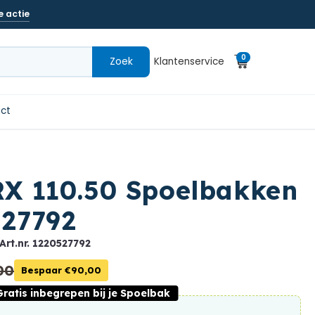
e actie
0
Zoek
Klantenservice
0
Winkelwagen
artikelen
ct
X 110.50 Spoelbakken
527792
 Art.nr.
1220527792
00
Bespaar €90,00
Gratis inbegrepen bij je Spoelbak