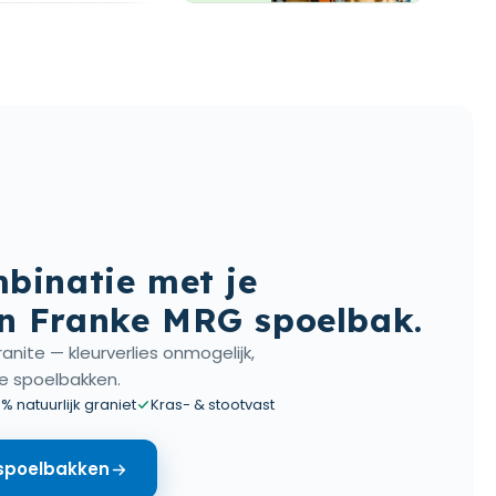
binatie met je
n Franke MRG spoelbak.
anite — kleurverlies onmogelijk,
e spoelbakken.
% natuurlijk graniet
Kras- & stootvast
 spoelbakken