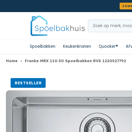
Meteen naar de content
ZOME
Zoeken
Spoelbakken
Keukenkranen
Quooker®
Af
Home
›
Franke MRX 110.50 Spoelbakken RVS 1220527792
BESTSELLER