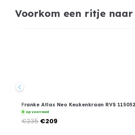
Voorkom een ritje naar
Franke Atlas Neo Keukenkraan RVS 11505
op voorraad
€235
€209
Normale
Aanbiedingsprijs
prijs