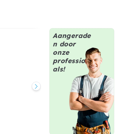
Aangerade
n door
onze
profession
als!
TG Ruimtebesparende Sifon
op voorraad
€17,95
Normale
prijs