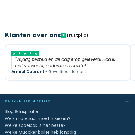
Klanten over ons
Trustpilot
★
★
★
★
★
★
"Vrijdag besteld en de dag erop geleverd! Had ik
niet verwacht, ondanks de drukte!"
Arnoul Courant
- Geverifieerde klant
＋
KEUZEHULP NODIG?
Blog & Inspiratie
Welk materiaal moet ik kiezen?
Welke spoelbak is het beste?
Welke Quooker boiler heb ik nodig