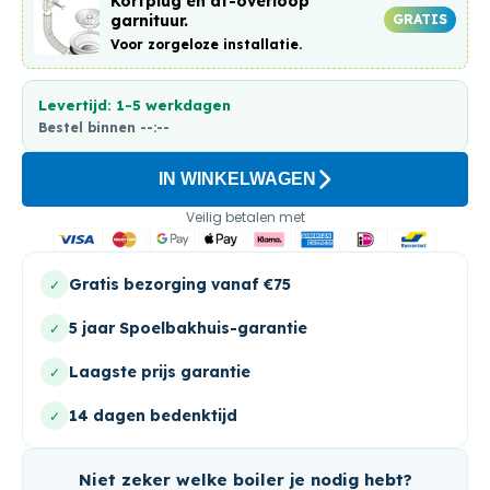
Korfplug en af-overloop
GRATIS
garnituur.
Voor zorgeloze installatie.
Levertijd: 1-5 werkdagen
Bestel binnen
--:--
IN WINKELWAGEN
Veilig betalen met
Gratis bezorging vanaf €75
✓
5 jaar Spoelbakhuis-garantie
✓
Laagste prijs garantie
✓
14 dagen bedenktijd
✓
Niet zeker welke boiler je nodig hebt?