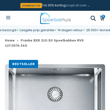
Meteen naar de content
Tot 30% korting
Loopt af over
…
ZOMERACTIE
0
0
Wink
artik
ezorgd
✓
Laagste prijs garantie
✓
14 dagen retour
✓
25.000+ tevreden k
Home
›
Franke BXX 210.50 Spoelbakken RVS
127.0576.360
BESTSELLER