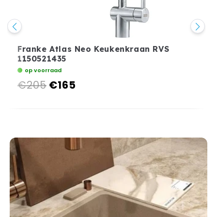
Franke Atlas Neo Keukenkraan RVS
1150521435
op voorraad
€205
€165
Normale
Aanbiedingsprijs
prijs