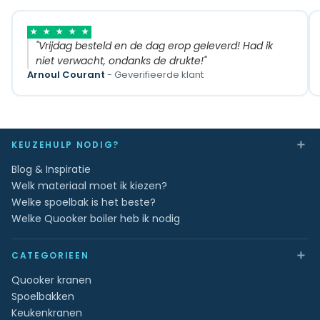
★
★
★
★
★
"Vrijdag besteld en de dag erop geleverd! Had ik
niet verwacht, ondanks de drukte!"
Arnoul Courant
- Geverifieerde klant
＋
KEUZEHULP NODIG?
Blog & Inspiratie
Welk materiaal moet ik kiezen?
Welke spoelbak is het beste?
Welke Quooker boiler heb ik nodig
＋
CATEGORIEEN
Quooker kranen
Spoelbakken
Keukenkranen