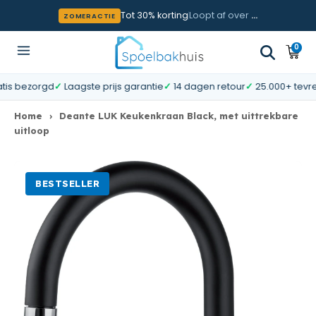
Meteen naar de content
Tot 30% korting
Loopt af over
…
ZOMERACTIE
0
0
Wink
artik
 bezorgd
✓
Laagste prijs garantie
✓
14 dagen retour
✓
25.000+ tevreden
Home
›
Deante LUK Keukenkraan Black, met uittrekbare
uitloop
BESTSELLER