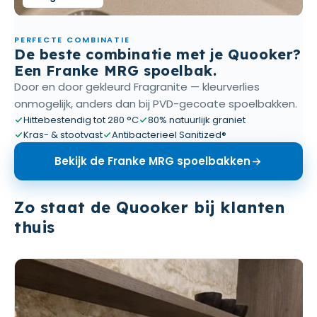
PERFECTE COMBINATIE
De beste combinatie met je Quooker?
Een Franke MRG spoelbak.
Door en door gekleurd Fragranite — kleurverlies
onmogelijk, anders dan bij PVD-gecoate spoelbakken.
Hittebestendig tot 280 °C
80% natuurlijk graniet
Kras- & stootvast
Antibacterieel Sanitized®
Bekijk de Franke MRG spoelbakken
Zo staat de Quooker bij klanten
thuis