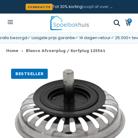
Meteen naar de content
Tot 30% korting
Loopt af over
…
ZOMERACTIE
0
0
Wink
artik
is bezorgd
✓
Laagste prijs garantie
✓
14 dagen retour
✓
25.000+ tevred
Home
›
Blanco Afvoerplug / Korfplug 125561
BESTSELLER