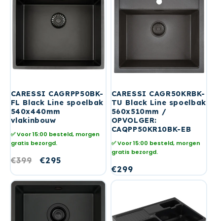
CARESSI CAGRPP50BK-
CARESSI CAGR50KRBK-
FL Black Line spoelbak
TU Black Line spoelbak
540x440mm
560x510mm /
vlakinbouw
OPVOLGER:
CAQPP50KR10BK-EB
✅ Voor 15:00 besteld, morgen
gratis bezorgd.
✅ Voor 15:00 besteld, morgen
gratis bezorgd.
Normale
€399
Aanbiedingsprijs
€295
Normale
€299
prijs
prijs