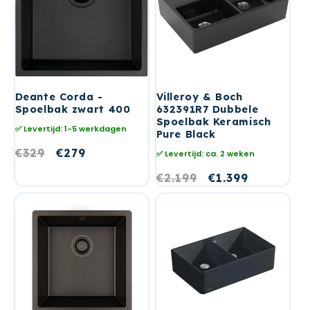
Deante Corda -
Villeroy & Boch
Spoelbak zwart 400
632391R7 Dubbele
Spoelbak Keramisch
✅ Levertijd: 1-5 werkdagen
Pure Black
Normale
€329
Aanbiedingsprijs
€279
✅ Levertijd: ca. 2 weken
prijs
Normale
€2.199
Aanbiedingsprij
€1.399
prijs