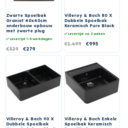
Zwarte Spoelbak
Villeroy & Boch 80 X
Graniet 40x40cm
Dubbele Spoelbak
onderbouw opbouw
Keramisch Pure Black
met zwarte plug
✅ Levertijd: ca. 2 weken
✅ Levertijd: 1-5 werkdagen
Normale
€1.699
Aanbiedingsprij
€995
Normale
€329
Aanbiedingsprijs
€279
prijs
prijs
Villeroy & Boch 90 X
Villeroy & Boch Enkele
Dubbele Spoelbak
Spoelbak Keramisch