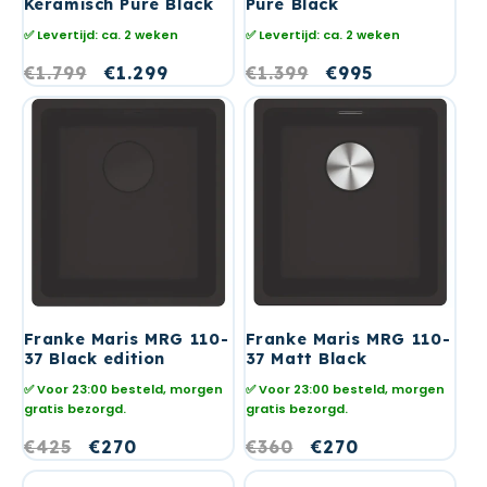
Keramisch Pure Black
Pure Black
✅ Levertijd: ca. 2 weken
✅ Levertijd: ca. 2 weken
Normale
€1.799
Aanbiedingsprijs
€1.299
Normale
€1.399
Aanbiedingsprij
€995
prijs
prijs
Franke Maris MRG 110-
Franke Maris MRG 110-
37 Black edition
37 Matt Black
✅ Voor 23:00 besteld, morgen
✅ Voor 23:00 besteld, morgen
gratis bezorgd.
gratis bezorgd.
Normale
€425
Aanbiedingsprijs
€270
Normale
€360
Aanbiedingsprijs
€270
prijs
prijs