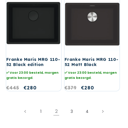
Franke Maris MRG 110-
Franke Maris MRG 110-
52 Black edition
52 Matt Black
✅ Voor 23:00 besteld, morgen
✅ Voor 23:00 besteld, morgen
gratis bezorgd.
gratis bezorgd.
Normale
€445
Aanbiedingsprijs
€280
Normale
€379
Aanbiedingsprijs
€280
prijs
prijs
2
1
3
4