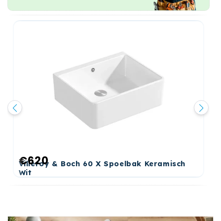
€620
Normale
Villeroy & Boch 60 X Spoelbak Keramisch
prijs
Wit