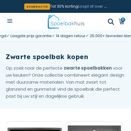
Meteen naar de content
Tot 30% korting
Loopt af over
…
ZOMERACTIE
0
0
Wink
artik
aagste prijs garantie
✓
14 dagen retour
✓
25.000+ tevreden klanten
✓
U
Zwarte spoelbak kopen
Op zoek naar de perfecte
zwarte spoelbakken
voor
uw keuken? Onze collectie combineert elegant design
met duurzame materialen. Van mat zwart tot
glanzend en gunmetal: vind de spoelbak die perfect
past bij uw stijl en dagelijkse gebruik.